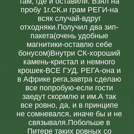
там, где и оставили. Взял на
пробу 1г.СК.и грам РЕГИ-на
всяк случай-вдруг
отходняки.Получил два зип-
пакета(очень удобные
магнитики-оставлю себе
бонусом)Внутри СК-хороший
камень-кристал и немного
крошек-ВСЕ ГУД. РЕГА-она и
в Африке рега,завтра сделаю
все попробую-если гости
заедут скормлю и им.А так
все ровно, да, и в принципе
не сомневался, иначе бы и не
связываля.Побольше в
Питере таких ровных со