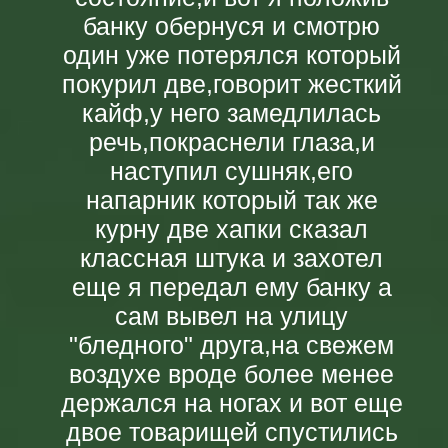
банку обернуся и смотрю
один уже потерялся который
покурил две,говорит жесткий
кайф,у него замедлилась
речь,покраснели глаза,и
наступил сушняк,его
напарник который так же
курну две хапки сказал
классная штука и захотел
еще я передал ему банку а
сам вывел на улицу
"бледного" друга,на свежем
воздухе вроде более менее
держался на ногах и вот еще
двое товарищей спустились