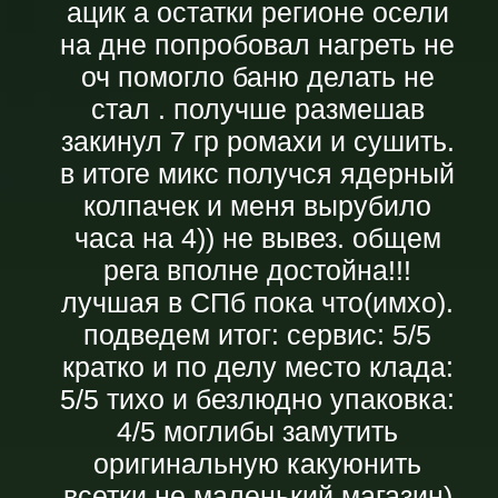
ацик а остатки регионе осели
на дне попробовал нагреть не
оч помогло баню делать не
стал . получше размешав
закинул 7 гр ромахи и сушить.
в итоге микс получся ядерный
колпачек и меня вырубило
часа на 4)) не вывез. общем
рега вполне достойна!!!
лучшая в СПб пока что(имхо).
подведем итог: сервис: 5/5
кратко и по делу место клада:
5/5 тихо и безлюдно упаковка:
4/5 моглибы замутить
оригинальную какуюнить
всетки не маленький магазин)