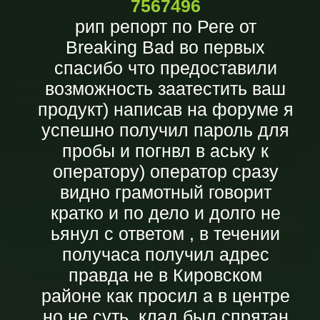
7567496
рип репорт по Реге от
Breaking Bad во первых
спасибо что предоставили
возможность заатестить ваш
продукт) написав на форуме я
успешно получил пароль для
пробы и погнвл в аську к
оператору) оператор сразу
видно грамотный говорит
кратко и по дело и долго не
ьянул с ответом , в течении
получаса получил адрес
правда не в Кировском
районе как просил а в центре
но не суть. клад был спрятан