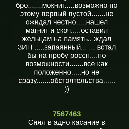
бро.......мокнит.....возможно по
этому первый пустой.......не
ожидал честно.....нашел
магнит и скоч.....оставил
жельцам на память.. ждал
ЗИП .....запаянный... ... встал
бы на пробу россп....по
возможности.......все как
положенно.....но не
сразу.......обстоятельства......
))
7567463
Снял в адно касание в