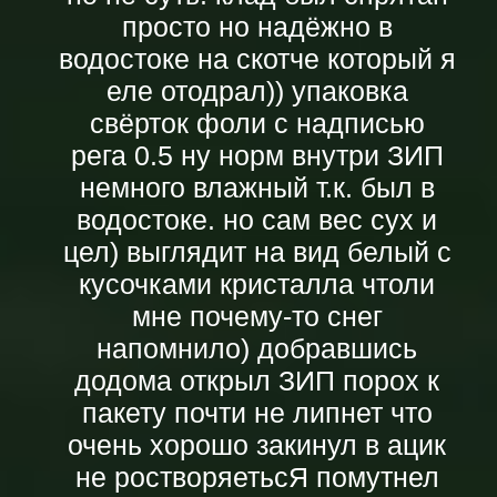
просто но надёжно в
водостоке на скотче который я
еле отодрал)) упаковка
свёрток фоли с надписью
рега 0.5 ну норм внутри ЗИП
немного влажный т.к. был в
водостоке. но сам вес сух и
цел) выглядит на вид белый с
кусочками кристалла чтоли
мне почему-то снег
напомнило) добравшись
додома открыл ЗИП порох к
пакету почти не липнет что
очень хорошо закинул в ацик
не ростворяетьсЯ помутнел