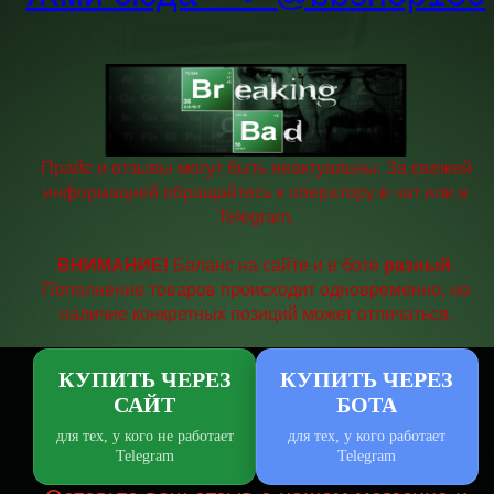
Прайс и отзывы могут быть неактуальны. За свежей
информацией обращайтесь к оператору в чат или в
Telegram.
ВНИМАНИЕ!
Баланс на сайте и в боте
разный
.
Пополнение товаров происходит одновременно, но
наличие конкретных позиций может отличаться.
КУПИТЬ ЧЕРЕЗ
КУПИТЬ ЧЕРЕЗ
САЙТ
БОТА
для тех, у кого не работает
для тех, у кого работает
Telegram
Telegram