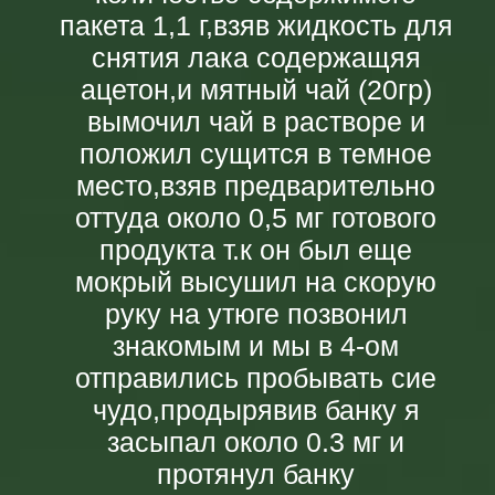
пакета 1,1 г,взяв жидкость для
снятия лака содержащяя
ацетон,и мятный чай (20гр)
вымочил чай в растворе и
положил сущится в темное
место,взяв предварительно
оттуда около 0,5 мг готового
продукта т.к он был еще
мокрый высушил на скорую
руку на утюге позвонил
знакомым и мы в 4-ом
отправились пробывать сие
чудо,продырявив банку я
засыпал около 0.3 мг и
протянул банку