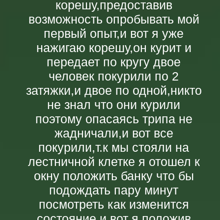
корешу,предоставив
возможность опробывать мой
первый опыт,и вот я уже
нажигаю корешу,он курит и
передает по кругу двое
человек покурили по 2
затяжки,и двое по одной,никто
не знал что они курили
поэтому опасаясь трипа не
жадничали,и вот все
покурили,т.к мы стояли на
лестничной клетке я отошел к
окну положить банку что бы
подождать пару минут
посмотреть как изменится
состояние,и вот я положив