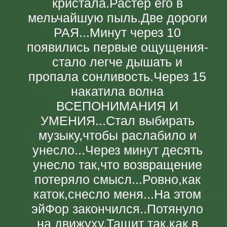
кристала.Растер его в
мельчайшую пыль.Две дороги
РАЯ...Минут через 10
появились первые ощущения-
стало легче дышать и
пропала сонливость.Через 15
накатила волна
ВСЕПОНИМАНИЯ И
УМЕНИЯ...Стал выбирать
музыку,чтобы раслабило и
унесло...Через минут десять
унесло так,что возвращение
потеряло смысл...Ровно,как
каток,снесло меня...На этом
эйФор закончился..Потянуло
на движуху.Тащит так,как в