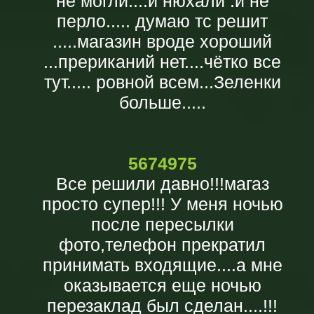
не могли....и нюхали .и не
перло..... думаю тс решит
.....магазин вроде хороший
...прериканий нет....чётко все
тут..... ровной всем...Зеленки
больше.....
5674975
Все решили давно!!!магаз
просто супер!!! У меня ночью
после пересылки
фото,телефон прекратил
принимать входящие....а мне
оказывается еще ночью
перезаклад был сделан....!!!