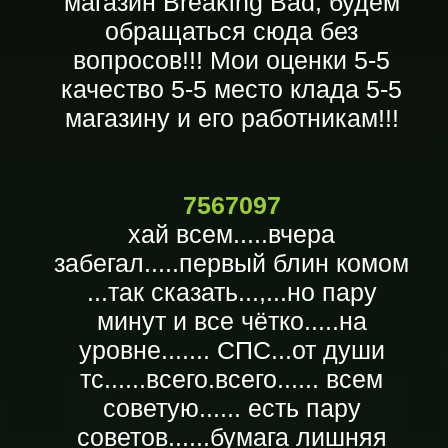
магазин Breaking Bad, будем
обращаться сюда без
вопросов!!! Мои оценки 5-5
качество 5-5 место клада 5-5
магазину и его работникам!!!
7567097
хай всем.....вчера
забегал.....первый блин комом
...так сказать...,...но пару
минут и все чётко.....на
уровне....... СПС...от души
тс......всего.всего...... всем
советую...... есть пару
советов......бумага лишняя