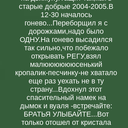
старые добрые 2004-2005.В
12-30 началось
гонево...Переборщил я с
дорожками,надо было
ОДНУ.На гонево высадился
так сильно,что побежало
открывать РЕГУ,взял
малююююююсенький
кропалик-песчинку-не хватало
еще раз уехать не в ту
страну...Вдохнул этот
спасительный намек на
дымок и вуаля -встречайте:
БРАТЬЯ УЛЫБАЙТЕ...Вот
только отошел от кристала