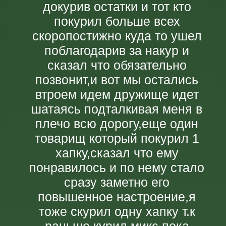
докурив остатки и тот кто
покурил больше всех
скоропостижно куда то ушел
поблагодарив за накур и
сказал что обязательно
позвонит,и вот мы остались
втроем идем дружище идет
шатаясь подталкивая меня в
плечо всю дорогу,еще один
товарищ который покурил 1
хапку,сказал что ему
понравилось и по нему стало
сразу заметно его
повышенное настроение,я
тоже скурил одну хапку т.к
раньше курил микс пока